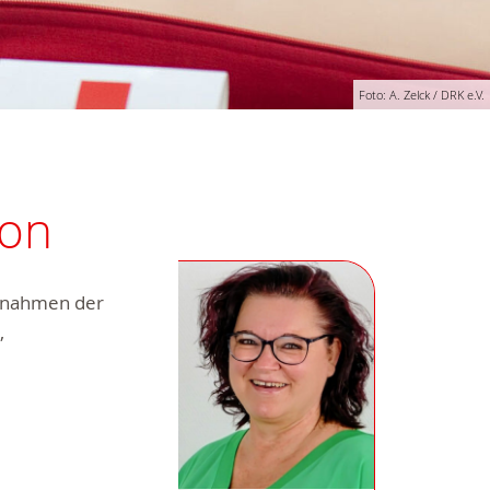
Foto: A. Zelck / DRK e.V.
ion
aßnahmen der
,