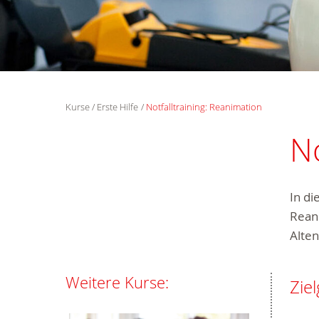
Kurse
Erste Hilfe
Notfalltraining: Reanimation
No
In d
Reani
Alte
Weitere Kurse:
Zie