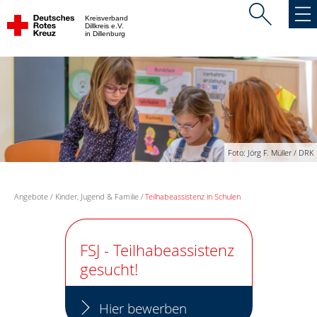
Kreisverband
Dillkreis e.V.
in Dillenburg
Foto: Jörg F. Müller / DRK
Angebote
Kinder, Jugend & Familie
Teilhabeassistenz in Schulen
FSJ - Teilhabeassistenz
gesucht!
Hier bewerben