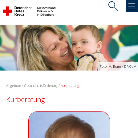
Kreisverband
Dillkreis e.V.
in Dillenburg
Foto: M. Eram / DRK e.V.
Angebote
Gesundheitsförderung
Kurberatung
Kurberatung