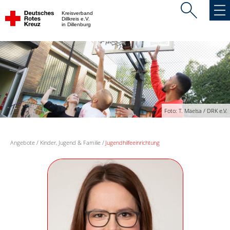
Kreisverband
Dillkreis e.V.
in Dillenburg
Foto: T. Maelsa / DRK e.V.
Angebote
Kinder, Jugend & Familie
Jugendhilfeeinrichtung