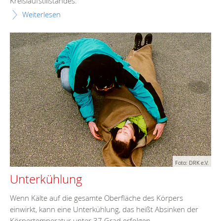
Kreislaufstillstandes.
Weiterlesen
Foto: DRK e.V.
Unterkühlung
Wenn Kälte auf die gesamte Oberfläche des Körpers
einwirkt, kann eine Unterkühlung, das heißt Absinken der
Körpertemperatur unter 37 Grad erfolgen.