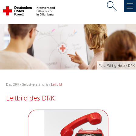
Kreisverband
Dillkreis e.V.
in Dillenburg
Foto: Willing-Holtz / DRK
Das DRK
Selbstverständnis
Leitbild
Leitbild des DRK