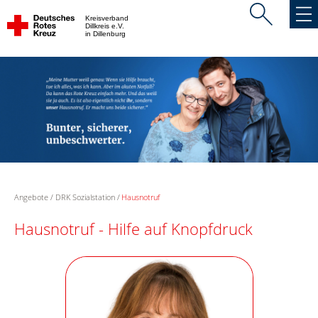
Kreisverband
Dillkreis e.V.
in Dillenburg
Angebote
DRK Sozialstation
Hausnotruf
Hausnotruf - Hilfe auf Knopfdruck